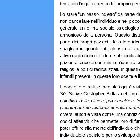
temendo l’inquinamento del proprio pens
Lo stare “un passo indietro” da parte de
non cancellare nell’individuo e nei piccol
generale un clima sociale psicologico
armonioso della persona. Questo dista
parte dei propri pazienti della loro id
sbagliato in quanto tutti gli psicotera
attivo ragionando con loro sul significat
paziente tende a costruirsi un’identità 
religiosi e politici radicalizzati. In que
infantili presenti in queste loro scelte e
Il concetto di salute mentale oggi è vis
Sé. Scrive Cristopher Bollas nel libro 
obiettivo della clinica psicoanalitica.
S
pienamente un sistema di valori uman
diversi autori è vista come una condizio
codici affettivi) che permette loro di 
poter offrire alla mente dell’individuo c
individuale e sociale e per lo sviluppo d