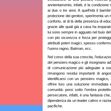
annientamento, infatti, è la condizione
ai due o tre anni. A quell’età il bamb
protezione dei genitori, sperimenta un 
conforto, al di là della presenza di edu
grazie alle quali già a casa ha impara
lui sono sempre in agguato nel buio dell
con più sicurezza e forza per protegger
attribuiti poteri magici, spesso conferm
l’uomo ragno, Batman, ecc.
Nel corso della sua crescita, l’educazi
del pensiero magico e gli insegnano ad u
di comunicazione più adeguate a sodd
rimangono residui importanti di angos
identificarsi con un pensiero magico
offrire loro una soluzione immediata e
comunità: porsi sotto l’ombra protett
persecutore, infatti, è una fantasia che
dipendenza da un leader calmo e razional
pacifiche.