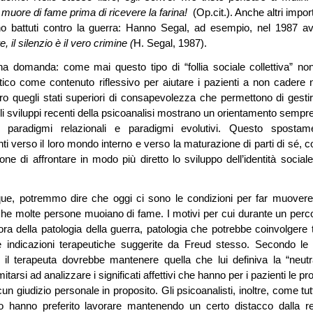
muore di fame prima di ricevere la farina!
(Op.cit.). Anche altri impor
ono battuti contro la guerra: Hanno Segal, ad esempio, nel 1987 a
 il silenzio è il vero crimine (
H. Segal, 1987).
na domanda: come mai questo tipo di “follia sociale collettiva” no
itico come contenuto riflessivo per aiutare i pazienti a non cadere n
oro quegli stati superiori di consapevolezza che permettono di gestir
li sviluppi recenti della psicoanalisi mostrano un orientamento sempre
a paradigmi relazionali e paradigmi evolutivi. Questo spostam
enti verso il loro mondo interno e verso la maturazione di parti di sé, 
ne di affrontare in modo più diretto lo sviluppo dell’identità sociale
que, potremmo dire che oggi ci sono le condizioni per far muovere
che molte persone muoiano di fame. I motivi per cui durante un perc
a della patologia della guerra, patologia che potrebbe coinvolgere tu
lle indicazioni terapeutiche suggerite da Freud stesso. Secondo le
ico il terapeuta dovrebbe mantenere quella che lui definiva la “neutra
mitarsi ad analizzare i significati affettivi che hanno per i pazienti le pr
un giudizio personale in proposito. Gli psicoanalisti, inoltre, come tutt
avoro hanno preferito lavorare mantenendo un certo distacco dalla re