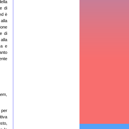
ella
e di
ed è
alla
ione
e di
alla
za e
anto
ente
cem,
 per
tiva
sto,