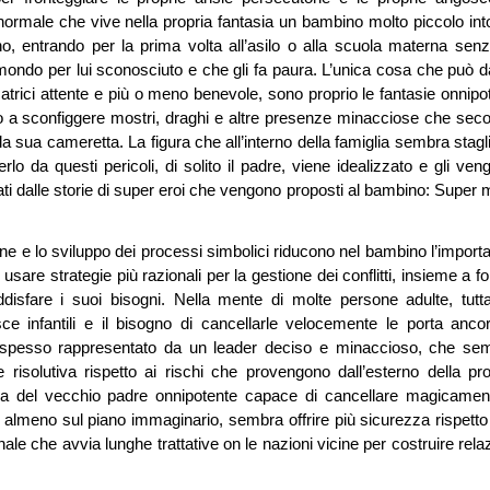
 normale che vive nella propria fantasia un bambino molto piccolo int
ino, entrando per la prima volta all’asilo o alla scuola materna senz
mondo per lui sconosciuto e che gli fa paura. L’unica cosa che può da
catrici attente e più o meno benevole, sono proprio le fantasie onnipot
to a sconfiggere mostri, draghi e altre presenze minacciose che sec
a sua cameretta. La figura che all’interno della famiglia sembra stagli
lo da questi pericoli, di solito il padre, viene idealizzato e gli ven
ati dalle storie di super eroi che vengono proposti al bambino: Super 
one e lo sviluppo dei processi simbolici riducono nel bambino l’import
sare strategie più razionali per la gestione dei conflitti, insieme a f
isfare i suoi bisogni. Nella mente di molte persone adulte, tutta
ce infantili e il bisogno di cancellarle velocemente le porta anco
, spesso rappresentato da un leader deciso e minaccioso, che se
 risolutiva rispetto ai rischi che provengono dall’esterno della pro
iva del vecchio padre onnipotente capace di cancellare magicament
, almeno sul piano immaginario, sembra offrire più sicurezza rispetto 
e che avvia lunghe trattative on le nazioni vicine per costruire relaz