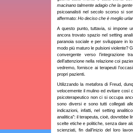
macinano talmente adagio che la gente 
psicoanalisti nel secolo scorso si s
affermato:
Ho deciso che è meglio urlare,
A questo punto, tuttavia, si impone u
ancora trovato spazio nel setting anal
paranoia sociale e per sviluppare in l
modo più maturo le pulsioni violente? G
convergente verso l’integrazione tr
dell’attenzione nella relazione coi pazi
vedremo, fornisce ai terapeuti l’occasio
propri pazienti.
Utilizzando la metafora di Freud, dun
velocemente il mulino ed evitare così 
psicoterapeutico non ci si occupa ancor
sono diversi e sono tutti collegati a
indicazioni, infatti, nel setting analit
analitica”: il terapeuta, cioè, dovrebbe li
scelte etiche e politiche, senza dare alc
scienziati, fin dall’inizio del loro l