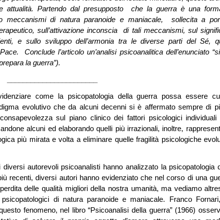
e attualità. Partendo dal presupposto che la guerra è una form
oco meccanismi di natura paranoide e maniacale, sollecita a por
erapeutico, sull’attivazione inconscia di tali meccanismi, sul signifi
ienti, e sullo sviluppo dell’armonia tra le diverse parti del Sé, q
Pace. Conclude l’articolo un’analisi psicoanalitica dell’enunciato “si
prepara la guerra”).
_______________________
videnziare come la psicopatologia della guerra possa essere cu
digma evolutivo che da alcuni decenni si è affermato sempre di pi
nsapevolezza sul piano clinico dei fattori psicologici individuali
ndone alcuni ed elaborando quelli più irrazionali, inoltre, rappresent
a più mirata e volta a eliminare quelle fragilità psicologiche evolu
 diversi autorevoli psicoanalisti hanno analizzato la psicopatologia d
più recenti, diversi autori hanno evidenziato che nel corso di una gue
rdita delle qualità migliori della nostra umanità, ma vediamo altres
psicopatologici di natura paranoide e maniacale. Franco Fornari
questo fenomeno, nel libro “Psicoanalisi della guerra” (1966) osser