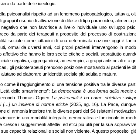
iero da parte delle ideologie.
lla psicoanalisi rispetto ad un fenomeno psicopatologico, tuttavia, olt
i gruppi il rischio di attivazione di difese di tipo paranoideo, alimenta p
 negativo che non favorisce a livello individuale uno sviluppo psic
cco da parte dei terapeuti a proposito del processo di costruzion
entità sociale come cittadini di una determinata nazione oggi è tanto
peuti, ormai da diversi anni, coi propri pazienti intervengono in modo
o affettivo che hanno le loro scelte etiche e sociali, soprattutto quan
sociale negativa, aggregandosi, ad esempio, a gruppi antisociali o a gr
sti casi, gli psicoterapeuti prendono posizione mostrando ai pazienti le d
 li aiutano ad elaborare un’identità sociale più adulta e matura.
to come il raggiungimento di una tensione positiva tra le diverse parti
“L’età dello smarrimento”:
La democrazia è una forma della mente 
econdo Thomas Ogden
La psicoanalisi ha come obiettivo svilup
i […] un insieme di norme etiche
(2025, ag. 16). La Pace, dunque
ne di armonia interiore tra le diverse parti del Sé (sistemi motivaziona
funzionare in una modalità integrata, democratica e funzionale in mod
he cresce i suggerimenti affettivi ed etici più utili per la sua sopravvi
i sue capacità relazionali e sociali non violente. A questo proposito, gi