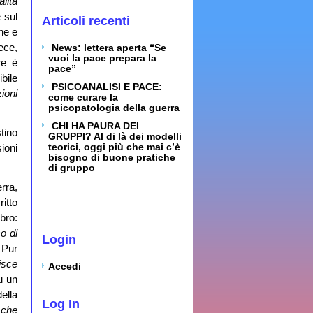
lità
 sul
Articoli recenti
one e
ece,
News: lettera aperta “Se
vuoi la pace prepara la
re è
pace”
bile
PSICOANALISI E PACE:
ioni
come curare la
psicopatologia della guerra
CHI HA PAURA DEI
tino
GRUPPI? Al di là dei modelli
teorici, oggi più che mai c’è
sioni
bisogno di buone pratiche
di gruppo
rra,
itto
ibro:
o di
Login
 Pur
isce
Accedi
u un
ella
Log In
 che