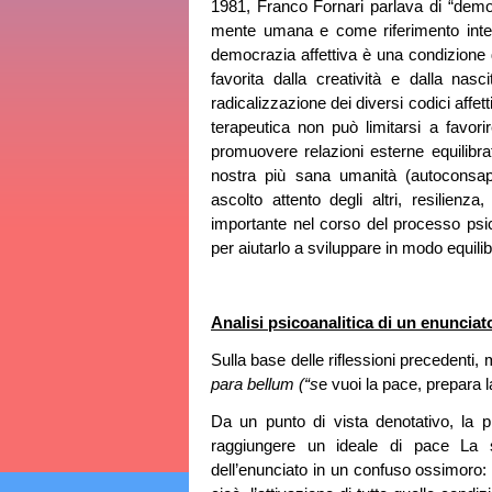
1981, Franco Fornari parlava di “democ
mente umana e come riferimento interi
democrazia affettiva è una condizione di
favorita dalla creatività e dalla na
radicalizzazione dei diversi codici affe
terapeutica non può limitarsi a favorir
promuovere relazioni esterne equilibr
nostra più sana umanità (autoconsap
ascolto attento degli altri, resilienza
importante nel corso del processo psic
per aiutarlo a sviluppare in modo equilib
Analisi psicoanalitica di un enunciato
Sulla base delle riflessioni precedenti, 
para bellum (“s
e vuoi la pace, prepara l
Da un punto di vista denotativo, la 
raggiungere un ideale di pace La se
dell’enunciato in un confuso ossimoro: 