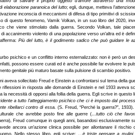
tivo di salvare il proprio oggetto d’amore attraverso una moda
i elaborazione paranoica del lutto
; egli, dunque, metteva l’attenzione
tivazione inconscia di meccanismi di difesa di tipo primitivi di scissi
oso di questo fenomeno, Vamik Volkan, in un suo libro del 2020, inv
dico che viene stimolato dalla guerra. Secondo Volkan, tale piace
ni di accanimento violento di una popolazione verso un’altra ed è defini
 afferma:
Più del lutto, è il godimento sadico che può guidare le az
rbo psichico e un conflitto interno esternalizzato: non è però un des
 infatti, possono essere curati ed è anche possibile far evolvere le pul
mento genitale più maturo basate sulla pulsione di scambio positivo.
i aveva sollecitato Freud e Einstein a confrontarsi sul tema della gue
 riflessioni in risposta alle domande di Einstein e nel 1933 aveva scr
a necessità di opporsi alla follia della guerra. Egli scrive in questo l
idente a tutto l’atteggiamento psichico che ci è imposto dal process
te ribellarci contro di essa.
(S. Freud, “Perché la guerra?”, 1933).
lturale che avrebbe posto fine alle guerre (…
tutto ciò che favor
uerra
), Freud comunque in quegli anni, basandosi esclusivamente s
avede ancora un’azione clinica possibile per allontanare il rischio d
’uomo. Nello stesso libro, egli scrive:
…è triste pensare a mulini