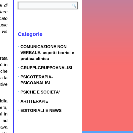
a di
tare
cato
uale
 vis
Categorie
COMUNICAZIONE NON
VERBALE: aspetti teorici e
rata
pratica clinica
ù in
GRUPPI-GRUPPOANALISI
 che
PSICOTERAPIA-
a la
PSICOANALISI
tive
PSICHE E SOCIETA'
ella
ARTITERAPIE
rra,
EDITORIALI E NEWS
ì in
, ad
vava