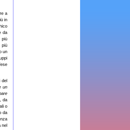
re a
iù in
hico
e da
 più
 più
do un
uppi
ifese
 del
e un
pare
, da
li o
o da
venza
à nel