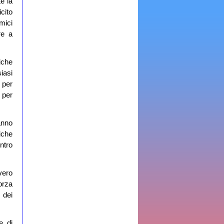
e la
cito
mici
re a
iche
iasi
 per
 per
anno
iche
ntro
vero
orza
 dei
e di