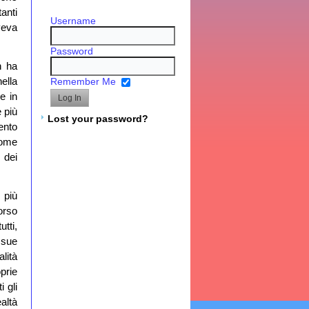
tanti
Username
veva
Password
n ha
ella
Remember Me
e in
 più
Lost your password?
ento
come
 dei
 più
orso
tti,
 sue
lità
oprie
i gli
altà