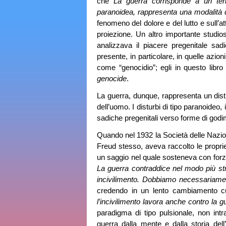
che
La guerra corrisponde a un tenta
paranoidea, rappresenta una modalità d
fenomeno del dolore e del lutto e sull’at
proiezione. Un altro importante studi
analizzava il piacere pregenitale sa
presente, in particolare, in quelle azio
come “genocidio”; egli in questo libro
genocide
.
La guerra, dunque, rappresenta un distu
dell’uomo. I disturbi di tipo paranoideo,
sadiche pregenitali verso forme di godi
Quando nel 1932 la Società delle Nazion
Freud stesso, aveva raccolto le proprie
un saggio nel quale sosteneva con forza l
La guerra contraddice nel modo più str
incivilimento. Dobbiamo necessariamen
credendo in un lento cambiamento cu
l’incivilimento lavora anche contro la g
paradigma di tipo pulsionale, non intr
guerra dalla mente e dalla storia dell