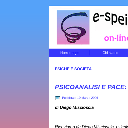
Home page
Chi siamo
PSICHE E SOCIETA’
PSICOANALISI E PACE: co
Pubblicato
10 Marzo 2026
di Diego Miscioscia
Riceviamo da Diego Miscioscia, psicolog