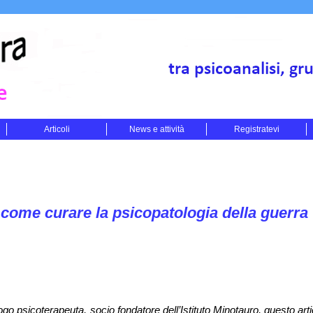
Articoli
News e attività
Registratevi
me curare la psicopatologia della guerra
o psicoterapeuta, socio fondatore dell’Istituto Minotauro, questo arti