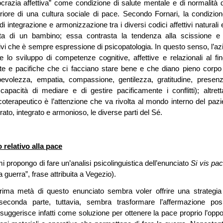
razia affettiva” come condizione di salute mentale e di normalità d
ore di una cultura sociale di pace. Secondo Fornari, la condizion
 integrazione e armonizzazione tra i diversi codici affettivi naturali 
scita di un bambino; essa contrasta la tendenza alla scissione e 
ttivi che è sempre espressione di psicopatologia. In questo senso, l’az
e lo sviluppo di competenze cognitive, affettive e relazionali al fin
ate e pacifiche che ci facciano stare bene e che diano pieno corpo 
evolezza, empatia, compassione, gentilezza, gratitudine, presen
, capacità di mediare e di gestire pacificamente i conflitti); altrett
oterapeutico è l’attenzione che va rivolta al mondo interno del pazi
rato, integrato e armonioso, le diverse parti del Sé.
 relativo alla pace
mi propongo di fare un’analisi psicolinguistica dell’enunciato
Si vis pa
a guerra”, frase attribuita a Vegezio).
prima metà di questo enunciato sembra voler offrire una strategia
conda parte, tuttavia, sembra trasformare l’affermazione posi
suggerisce infatti come soluzione per ottenere la pace proprio l’oppo