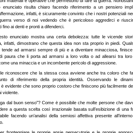
izioni materiali e operative che permettono di fare la guerra. Nonostant
 enunciato risulta chiaro facendo riferimento a un pensiero impli
ffermazione, infatti, è sicuramente convinto che i nostri potenziali ne
uerra verso di noi vedendo che è pericoloso aggredirci e riusci
fino ai denti e pronti a difenderci.
uesto enunciato mostra una certa debolezza: tutte le vicende stor
a, infatti, dimostrano che questa idea non sta proprio in piedi. Quals
do tende ad armarsi sempre di più e a diventare minacciosa, finisce
i paura che li porta ad armarsi a loro volta o ad allearsi tra loro
 come una minaccia e un incombente pericolo di aggressione.
acile riconoscere che la stessa cosa avviene anche tra coloro che f
unto di riferimento della propria identità. Osservando le dinam
i, è evidente che sono proprio costoro che finiscono più facilmente de
i violente.
uga dal buon senso”? Come è possibile che molte persone che dav
ere a questa scelta così irrazionale basata sull’esibizione di una f
ile facendo un’analisi della semiosi affettiva presente all’interno
o.
per fronteggiare le proprie ansie persecutorie e le proprie angosc