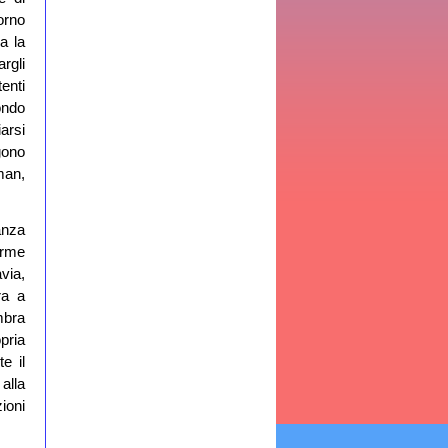
orno
a la
rgli
enti
ondo
arsi
gono
man,
anza
orme
via,
ra a
mbra
pria
e il
alla
ioni