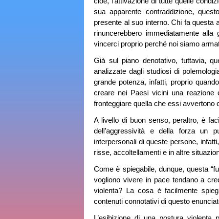
cioè, l’attivazione di tutte quelle cond
sua apparente contraddizione, questo
presente al suo interno. Chi fa questa a
rinuncerebbero immediatamente alla g
vincerci proprio perché noi siamo armati 
Già sul piano denotativo, tuttavia, q
analizzate dagli studiosi di polemologi
grande potenza, infatti, proprio quan
creare nei Paesi vicini una reazione d
fronteggiare quella che essi avvertono
A livello di buon senso, peraltro, è f
dell’aggressività e della forza un p
interpersonali di queste persone, infatt
risse, accoltellamenti e in altre situazion
Come è spiegabile, dunque, questa “f
vogliono vivere in pace tendano a cred
violenta? La cosa è facilmente spiegab
contenuti connotativi di questo enunciat
L’esibizione di una postura violenta 