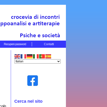
Recupero password
Contatti
Cerca nel sito
colo