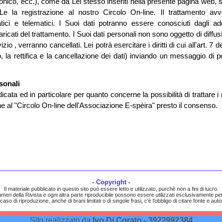
fonico, ecc.), come da Lei stesso inseriti nella presente pagina web, 
Le la registrazione al nostro Circolo On-line. Il trattamento avv
tici e telematici. I Suoi dati potranno essere conosciuti dagli add
ricati del trattamento. I Suoi dati personali non sono oggetto di diffus
io , verranno cancellati. Lei potrà esercitare i diritti di cui all'art. 7 d
, la rettifica e la cancellazione dei dati) inviando un messaggio di p
sonali
icata ed in particolare per quanto concerne la possibilità di trattare i
one al "Circolo On-line dell'Associazione E-spèira" presto il consenso.
- Copyright -
Il materiale pubblicato in questo sito può essere letto e utilizzato, purchè non a fini di lucro.
 numeri della Rivista e ogni altra parte riproducibile possono essere utilizzati esclusivamente per
 caso di riproduzione, anche di brani limitati o di singole frasi, c'è l'obbligo di citare fonte e auto
Sito realizzato da
Ivo Di Corato - 3922992384