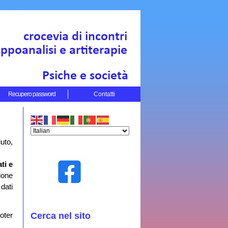
Recupero password
Contatti
iuto,
ti e
ione
dati
oter
Cerca nel sito