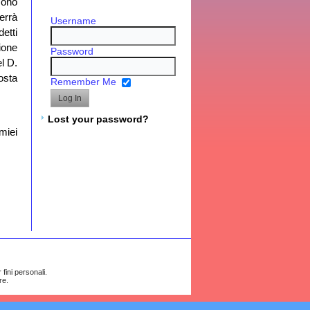
sono
errà
Username
etti
ione
Password
el D.
osta
Remember Me
Lost your password?
 miei
 fini personali.
re.