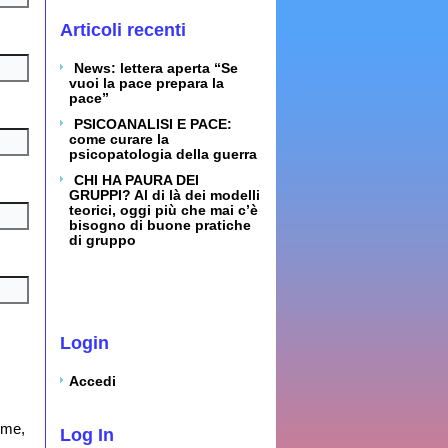
Articoli recenti
News: lettera aperta “Se
vuoi la pace prepara la
pace”
PSICOANALISI E PACE:
come curare la
psicopatologia della guerra
CHI HA PAURA DEI
GRUPPI? Al di là dei modelli
teorici, oggi più che mai c’è
bisogno di buone pratiche
di gruppo
Login
Accedi
ome,
Log In